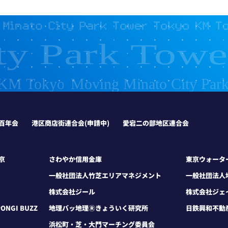
芝百年会
港区商店街連合会(申請中)
愛宕二の部地区連合会
京
さわやか信用金庫
東京ウォータ
一般社団法人竹芝エリアマネジメント
一般社団法人
株式会社ジール
株式会社ジェ
NGI BUZZ
地理バッ地理Ⓡきょういく研究所
日鉄興和不動
浜松町・芝・大門マーチング委員会