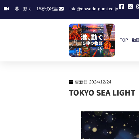
港、動く 15秒の物語
info@ohwada-gumi.co.jp
TOP
動
更新日
2024/12/24
TOKYO SEA LI