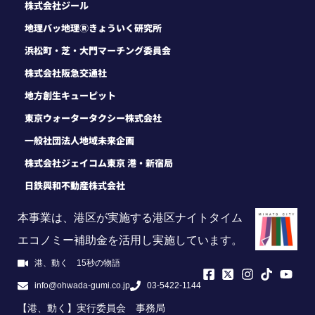
株式会社ジール
地理バッ地理Ⓡきょういく研究所
浜松町・芝・大門マーチング委員会
株式会社阪急交通社
地方創生キューピット
東京ウォータータクシー株式会社
一般社団法人地域未来企画
株式会社ジェイコム東京 港・新宿局
日鉄興和不動産株式会社
本事業は、港区が実施する港区ナイトタイム
エコノミー補助金を活用し実施しています。
港、動く 15秒の物語
info@ohwada-gumi.co.jp
03-5422-1144
【港、動く】実行委員会 事務局